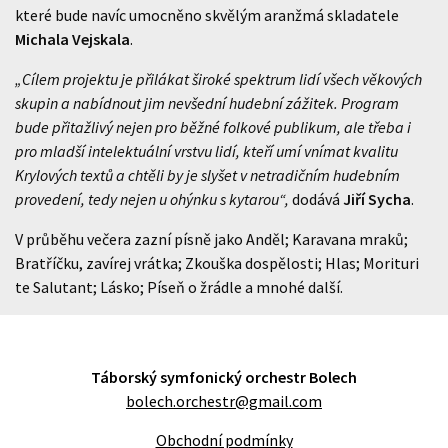
které bude navíc umocněno skvělým aranžmá skladatele
Michala Vejskala
.
„Cílem projektu je přilákat široké spektrum lidí všech věkových
skupin a nabídnout jim nevšední hudební zážitek. Program
bude přitažlivý nejen pro běžné folkové publikum, ale třeba i
pro mladší intelektuální vrstvu lidí, kteří umí vnímat kvalitu
Krylových textů a chtěli by je slyšet v netradičním hudebním
provedení, tedy nejen u ohýnku s kytarou“,
dodává
Jiří Sycha
.
V průběhu večera zazní písně jako Anděl; Karavana mraků;
Bratříčku, zavírej vrátka; Zkouška dospělosti; Hlas; Morituri
te Salutant; Lásko; Píseň o žrádle a mnohé další.
Táborský symfonický orchestr Bolech
bolech.orchestr@gmail.com
Obchodní podmínky