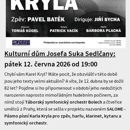
Kulturní dům Josefa Suka Sedlčany
:
pátek 12. června 2026 od 19:00
Chybí vám Karel Kryl? Máte pocit, že obzvlášť v této době
jsou jeho texty velmi aktuální? A víte, že 12. dubna by se dožil
82 let? Pojďme si ho připomenout v období jeho nedožitých
narozenin naprosto mimořádným hudebním počinem, za
nímž stojí
Táborský symfonický orchestr Bolech
a čtveřice
umělců z Prahy, která se sešla v projektu nazvaném
SALOME -
Pásmo písní Karla Kryla pro zpěv, harfu, klarinet, kytaru a
symfonický orchestr.