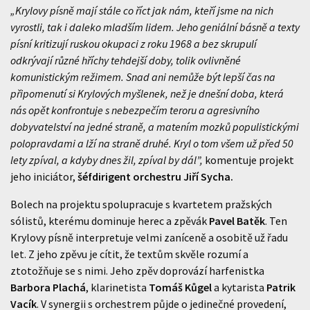
„Krylovy písně mají stále co říct jak nám, kteří jsme na nich
vyrostli, tak i daleko mladším lidem. Jeho geniální básně a texty
písní kritizují ruskou okupaci z roku 1968 a bez skrupulí
odkrývají různé hříchy tehdejší doby, tolik ovlivněné
komunistickým režimem. Snad ani nemůže být lepší čas na
připomenutí si Krylových myšlenek, než je dnešní doba, která
nás opět konfrontuje s nebezpečím teroru a agresivního
dobyvatelství na jedné straně, a matením mozků populistickými
polopravdami a lží na straně druhé. Kryl o tom všem už před 50
lety zpíval, a kdyby dnes žil, zpíval by dál”,
komentuje projekt
jeho iniciátor,
šéfdirigent orchestru Jiří Sycha.
Bolech na projektu spolupracuje s kvartetem pražských
sólistů, kterému dominuje herec a zpěvák
Pavel Batěk
. Ten
Krylovy písně interpretuje velmi zaníceně a osobitě už řadu
let. Z jeho zpěvu je cítit, že textům skvěle rozumí a
ztotožňuje se s nimi. Jeho zpěv doprovází harfenistka
Barbora Plachá
, klarinetista
Tomáš Kůgel
a kytarista
Patrik
Vacík
. V synergii s orchestrem půjde o jedinečné provedení,