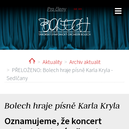
Pro členy
cz
en
Home
Aktuality
Archiv aktualit
ubmenu
PŘELOŽENO: Bolech hraje písně Karla Kryla -
Sedlčany
Bolech hraje písně Karla Kryla
Oznamujeme, že koncert