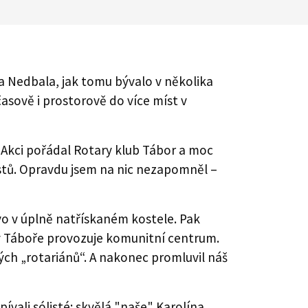
 Nedbala, jak tomu bývalo v několika
časově i prostorově do více míst v
. Akci pořádal Rotary klub Tábor a moc
istů. Opravdu jsem na nic nezapomněl –
o v úplně natřískaném kostele. Pak
 v Táboře provozuje komunitní centrum.
ských „rotariánů“. A nakonec promluvil náš
ívali sólisté: skvělá "naše" Karolína