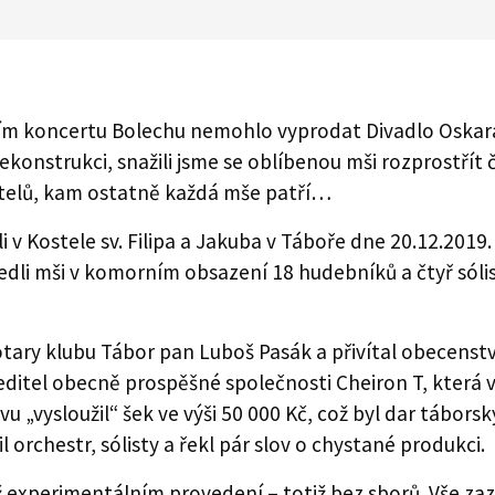
ím koncertu Bolechu nemohlo vyprodat Divadlo Oskara
rekonstrukci, snažili jsme se oblíbenou mši rozprostřít 
kostelů, kam ostatně každá mše patří…
 v Kostele sv. Filipa a Jakuba v Táboře dne 20.12.2019
ovedli mši v komorním obsazení 18 hudebníků a čtyř sól
ary klubu Tábor pan Luboš Pasák a přivítal obecenstv
ředitel obecně prospěšné společnosti Cheiron T, která
vu „vysloužil“ šek ve výši 50 000 Kč, což byl dar tábor
l orchestr, sólisty a řekl pár slov o chystané produkci.
ž experimentálním provedení – totiž bez sborů. Vše zazp