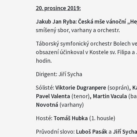
20. prosince 2019:
Jakub Jan Ryba: Česká mše vánoční „He
smíšený sbor, varhany a orchestr.
Táborský symfonický orchestr Bolech 
obsazení účinkoval v Kostele sv. Filipa 
hodin.
Dirigent: Jiří Sycha
Sólisté:
Viktorie Dugranpere
(soprán)
, 
Pavel Valenta
(tenor)
, Martin Vacula
(ba
Novotná
(varhany)
Hosté:
Tomáš Hubka
(1. housle)
Průvodní slovo:
Luboš Pasák
a
Jiří Sych