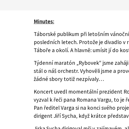
Minutes:
Táborské publikum při letošním vánočn
posledních letech. Protože je divadlo v 
Táboře a okolí. A hlavně: umísit jí do 
Týdenní maratón „Rybovek“ jsme zahájili
stál o náš orchestr. Vyhověli jsme a pr
žádné sbory totiž nezpívaly…
Koncert uvedl momentální prezident Rot
vyzval k řeči pana Romana Vargu, to je 
Pan ředitel Varga si na konci svého proje
dirigent Jiří Sycha, když krátce představi
Jirka Sycha dirigoval mši v zajímavém, a