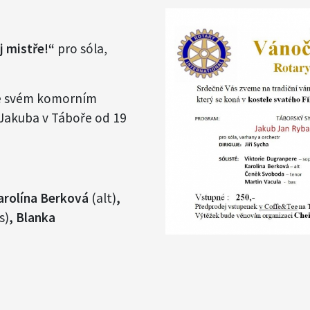
j mistře!“
pro sóla,
ve svém komorním
a Jakuba v Táboře od 19
Karolína Berková
(alt)
,
s)
, Blanka
a