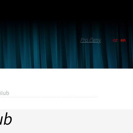
Pro členy
cz
en
klub
ub