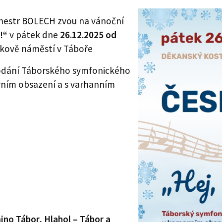
hestr BOLECH zvou na vánoční
e!“
v pátek dne
26.12.2025 od
žkově náměstí v Táboře
podání Táborského symfonického
rním obsazení a s varhanním
no Tábor, Hlahol – Tábor a