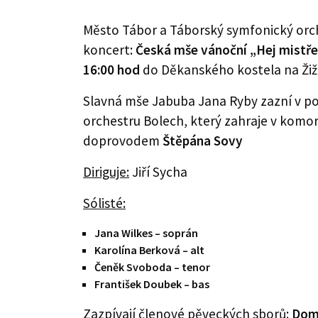
Město Tábor a Táborský symfonický orc
koncert:
Česká mše vánoční „Hej mistř
16:00 hod
do Děkanského kostela na Ži
Slavná mše Jabuba Jana Ryby zazní v 
orchestru Bolech, který zahraje v komo
doprovodem
Štěpána Sovy
Diriguje:
Jiří Sycha
Sólisté:
Jana Wilkes
– soprán
Karolína Berková
– alt
Čeněk Svoboda
– tenor
František Doubek
– bas
Zazpívají č
lenové pěveckých sborů:
Domi