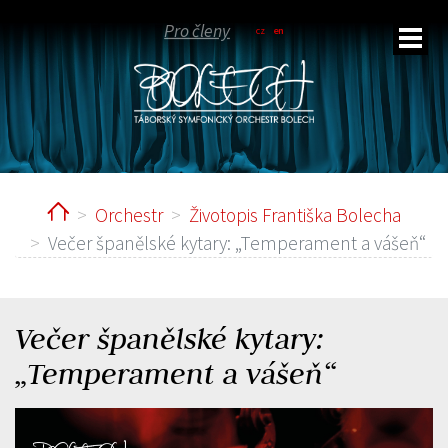
Pro členy
cz
en
Home
Orchestr
Životopis Františka Bolecha
Večer španělské kytary: „Temperament a vášeň“
Večer španělské kytary:
„Temperament a vášeň“