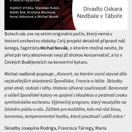
Bolech vás zve na velmi originální počin, který nemá v
historii orchestru obdoby. Celý projekt detailně připravil náš
kolega, fagotista
Michal Novák
, o kterém možná nevíte, že
před pár lety absolvoval svoji již druhou konzervatoř, a to v
Českých Budějovicích na koncertní kytaru.
Michal nadšeně popisuje:
„Koncert, na kterém zazní slavná díla
nejskvělejších skladatelů Španělska, Francie a Itálie. Skladby
plné ohně, radosti i něhy. Historie oživená současností. Barevnost
a vášeň španělské kytary ve spojení s hloubkou a pestrostí zvuku
symfonického orchestru. Výjimečný program, který neuslyšíte na
žádném pódiu u nás. Zážitek pro každého, kdo má rád živou,
barevnou, temperamentní hudbu, která povzbudí i utěší srdce.“
Skladby Joaquína Rodriga, Francisca Tárregy, Maria