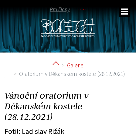
Pro členy
cz
en
Home
Galerie
ubmenu
Oratorium v Děkanském kostele (28.12.2021)
Vánoční oratorium v
Děkanském kostele
(28.12.2021)
Fotil: Ladislav Rižák