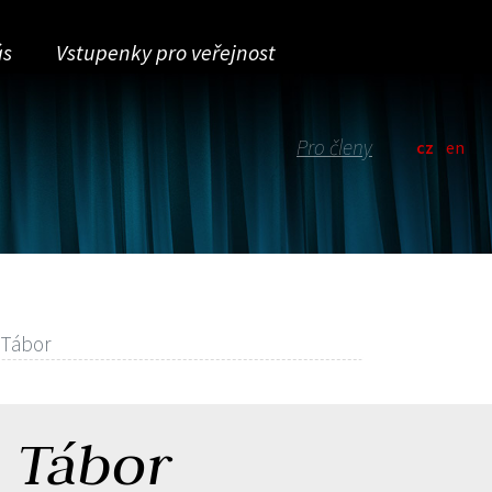
ás
Vstupenky pro veřejnost
Pro členy
cz
en
 Tábor
 Tábor