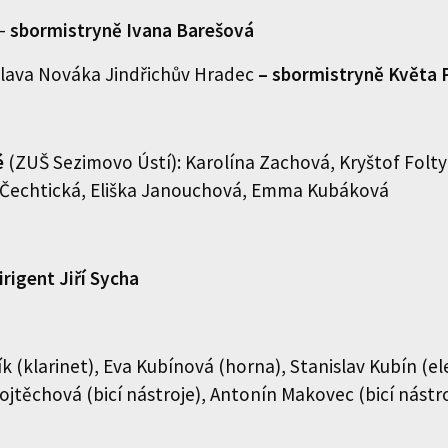
 –
sbormistryně
Ivana Barešová
lava Nováka Jindřichův Hradec
– sbormistryně Květa P
é
(ZUŠ Sezimovo Ústí): Karolína Zachová, Kryštof Folty
e Čechtická, Eliška Janouchová, Emma Kubáková
irigent
Jiří Sycha
 (klarinet), Eva Kubínová (horna), Stanislav Kubín (e
ojtěchová (bicí nástroje), Antonín Makovec (bicí nástro