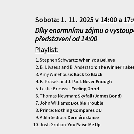
Sobota: 1. 11. 2025 v
14:00
a
17:
Díky enormnímu zájmu o vystoupen
představení od 14:00
Playlist:
Stephen Schwartz:
When You Believe
B. Ulvaeus and B. Andersson:
The Winner Takes 
Amy Winehouse:
Back to Black
B. Prasek and J. Paul:
Never Enough
Leslie Bricusse:
Feeling Good
Thomas Newman:
Skyfall (James Bond)
John Williams:
Double Trouble
Prince:
Nothing Compares 2 U
Adila Sedraïa:
Derniére danse
Josh Groban:
You Raise Me Up