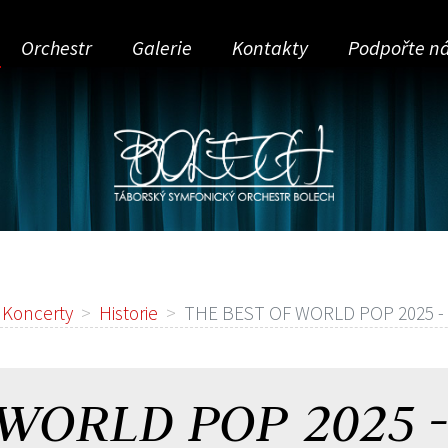
Orchestr
Galerie
Kontakty
Podpořte n
me
Koncerty
Historie
THE BEST OF WORLD POP 2025 -
WORLD POP 2025 -