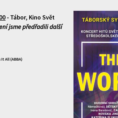
00
- Tábor, Kino Svět
í jsme předřadili další
It All (ABBA)