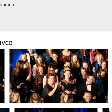
ovadina
avce