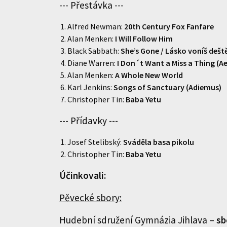
--- Přestávka ---
Alfred Newman:
20th Century Fox Fanfare
Alan Menken:
I Will Follow Him
Black Sabbath:
She’s Gone / Lásko voníš deš
Diane Warren:
I Don´t Want a Miss a Thing (A
Alan Menken:
A Whole New World
Karl Jenkins:
Songs of Sanctuary (Adiemus)
Christopher Tin:
Baba Yetu
--- Přídavky ---
Josef Stelibský:
Sváděla basa pikolu
Christopher Tin:
Baba Yetu
Účinkovali:
Pěvecké sbory:
Hudební sdružení Gymnázia Jihlava –
sb