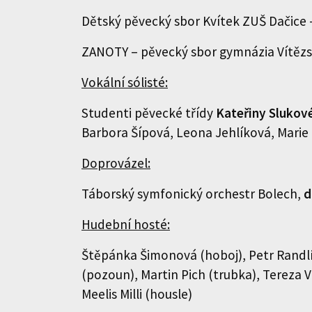
Dětský pěvecký sbor Kvítek ZUŠ Dačice
ZANOTY – pěvecký sbor gymnázia Vítězs
Vokální sólisté:
Studenti pěvecké třídy
Kateřiny Slukov
Barbora Šípová, Leona Jehlíková, Mari
Doprovázel:
Táborský symfonický orchestr Bolech,
d
Hudební hosté:
Štěpánka Šimonová (hoboj), Petr Randlík
(pozoun), Martin Pich (trubka), Tereza V
Meelis Milli (housle)