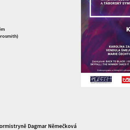
těm
erosmith)
ormistryně
Dagmar Němečková